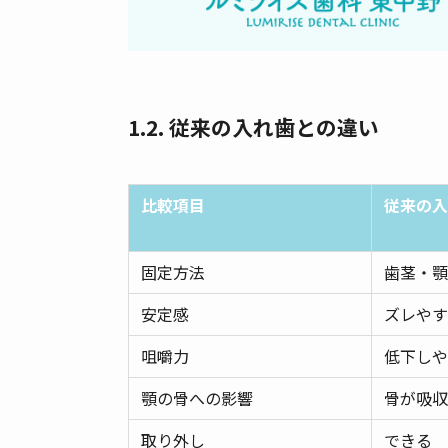
1.2. 従来の入れ歯との違い
比較項目
従来の入
固定方法
歯茎・顎
安定感
ズレやす
咀嚼力
低下しや
顎の骨への影響
骨が吸収
取り外し
できる