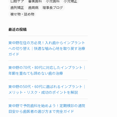
口腔ケア
審美歯科
小児歯科
小児矯正
歯列矯正
歯周病
理事長ブログ
被せ物・詰め物
最近の投稿
東中野在住の方必見！入れ歯からインプラント
への切り替え｜快適な噛み心地を取り戻す治療
ガイド
東中野の70代・80代に対応したインプラント｜
年齢を重ねても諦めない歯の治療
東中野の50代・60代に選ばれるインプラント｜
メリット・リスク・成功のポイントを解説
東中野で予防歯科を始めよう！定期検診の通院
目安から歯医者の選び方まで完全ガイド