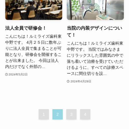
法人全員で研修会！
当院の内装デザインについ
て！
こんにちは！ルミライズ歯科東
中野です。 4月２５日に数年ぶ
こんにちは！ルミライズ歯科東
りに法人全員で集まることが可
中野です。 当院ではみなさま
能となり、研修会を開催するこ
にリラックスした雰囲気の中で
とが出来ました。 今回は法人
落ち着いて治療を受けていただ
内だけでなく外部の...
けるように、すべての診療スペ
ースに間仕切りを設...
2024年5月2日
2024年4月29日
1
2
3
4