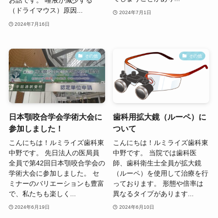
お話です。 唾液が減少する
（ドライマウス）原因...
2024年7月1日
2024年7月16日
その他
その他
日本顎咬合学会学術大会に
歯科用拡大鏡（ルーペ）に
参加しました！
ついて
こんにちは！ルミライズ歯科東
こんにちは！ルミライズ歯科東
中野です。 先日法人の医局員
中野です。 当院では歯科医
全員で第42回日本顎咬合学会の
師、歯科衛生士全員が拡大鏡
学術大会に参加しました。 セ
（ルーペ）を使用して治療を行
ミナーのバリエーションも豊富
っております。 形態や倍率は
で、私たちも楽しく...
異なるタイプがあります...
2024年6月19日
2024年6月10日