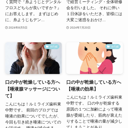
く質問で『糸ようじとデンタル
で経営ミーティング・全体研修
フロスどちらが良いですか？』
会を行いました。 それに伴い
にお答えします。 まずはじめ
１日休診をいただき、皆様には
に、糸ようじもデン...
大変ご迷惑をおかけ...
2024年8月5日
2024年7月20日
その他
その他
口の中が乾燥している方へ
口の中が乾燥している方へ
【唾液腺マッサージについ
【唾液の効果】
て】
こんにちは！ルミライズ歯科東
中野です。 口の中が乾燥する
こんにちは！ルミライズ歯科東
原因の１つに加齢によって唾液
中野です。 前回のブログでは
腺が委縮したり、筋肉が衰えた
唾液の効果についてでしたが、
りすることで唾液の量が減少し
今回も引き続き唾液についての
てしまうことがあり...