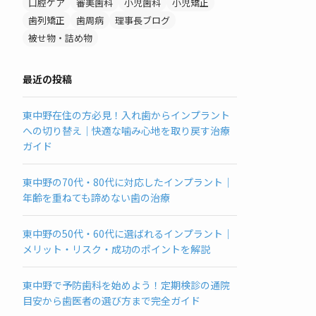
口腔ケア
審美歯科
小児歯科
小児矯正
歯列矯正
歯周病
理事長ブログ
被せ物・詰め物
最近の投稿
東中野在住の方必見！入れ歯からインプラント
への切り替え｜快適な噛み心地を取り戻す治療
ガイド
東中野の70代・80代に対応したインプラント｜
年齢を重ねても諦めない歯の治療
東中野の50代・60代に選ばれるインプラント｜
メリット・リスク・成功のポイントを解説
東中野で予防歯科を始めよう！定期検診の通院
目安から歯医者の選び方まで完全ガイド