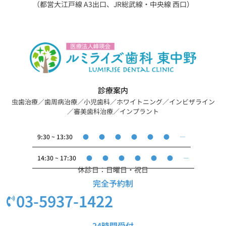
（都営大江戸線 A3出口、JR総武線・中央線 西口）
診療案内
虫歯治療／歯周病治療／小児歯科／ホワイトニング／インビザライン
／審美歯科治療／インプラント
●
●
●
●
●
●
―
9:30 ~ 13:30
●
●
●
●
●
●
―
14:30 ~ 17:30
休診日：日曜日・祝日
完全予約制
03-5937-1422
24時間受付