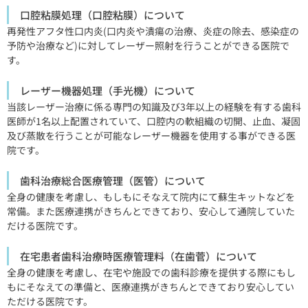
口腔粘膜処理（口腔粘膜）について
再発性アフタ性口内炎(口内炎や潰瘍の治療、炎症の除去、感染症の
予防や治療など)に対してレーザー照射を行うことができる医院で
す。
レーザー機器処理（手光機）について
当該レーザー治療に係る専門の知識及び3年以上の経験を有する歯科
医師が1名以上配置されていて、口腔内の軟組織の切開、止血、凝固
及び蒸散を行うことが可能なレーザー機器を使用する事ができる医
院です。
歯科治療総合医療管理（医管）について
全身の健康を考慮し、もしもにそなえて院内にて蘇生キットなどを
常備。また医療連携がきちんとできており、安心して通院していた
だける医院です。
在宅患者歯科治療時医療管理料（在歯菅）について
全身の健康を考慮し、在宅や施設での歯科診療を提供する際にもし
もにそなえての準備と、医療連携がきちんとできており安心してい
ただける医院です。