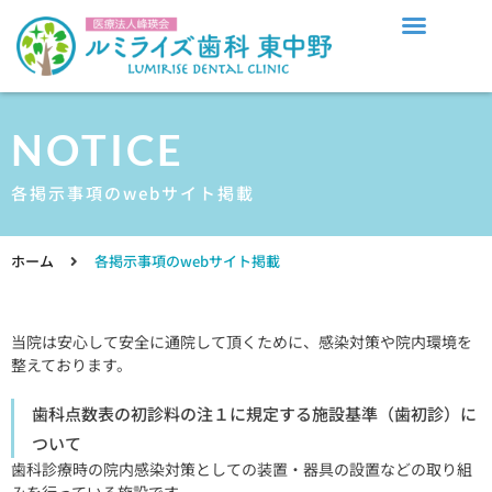
東中野駅徒歩2分の歯医者・歯科｜ルミライズ歯科 東中野
院長・スタッフ紹介
診療時間・アクセス
NOTICE
各掲示事項のwebサイト掲載
ホーム
各掲示事項のwebサイト掲載
当院は安心して安全に通院して頂くために、感染対策や院内環境を
整えております。
歯科点数表の初診料の注１に規定する施設基準（歯初診）に
ついて
歯科診療時の院内感染対策としての装置・器具の設置などの取り組
みを行っている施設です。