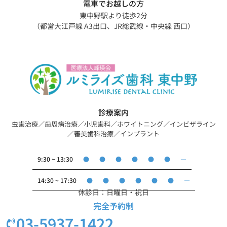
電車でお越しの方
東中野駅より徒歩2分
（都営大江戸線 A3出口、JR総武線・中央線 西口）
診療案内
虫歯治療／歯周病治療／小児歯科／ホワイトニング／インビザライン
／審美歯科治療／インプラント
●
●
●
●
●
●
―
9:30 ~ 13:30
●
●
●
●
●
●
―
14:30 ~ 17:30
休診日：日曜日・祝日
完全予約制
03-5937-1422