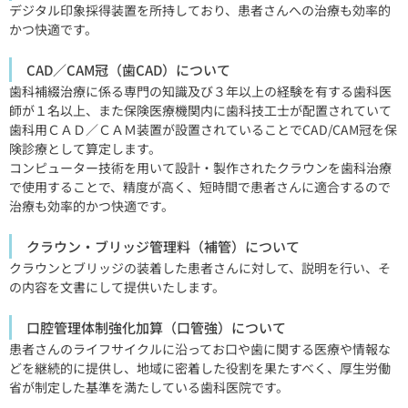
デジタル印象採得装置を所持しており、患者さんへの治療も効率的
かつ快適です。
CAD／CAM冠（歯CAD）について
歯科補綴治療に係る専門の知識及び３年以上の経験を有する歯科医
師が１名以上、また保険医療機関内に歯科技工士が配置されていて
歯科用ＣＡＤ／ＣＡＭ装置が設置されていることでCAD/CAM冠を保
険診療として算定します。
コンピューター技術を用いて設計・製作されたクラウンを歯科治療
で使用することで、精度が高く、短時間で患者さんに適合するので
治療も効率的かつ快適です。
クラウン・ブリッジ管理料（補管）について
クラウンとブリッジの装着した患者さんに対して、説明を行い、そ
の内容を文書にして提供いたします。
口腔管理体制強化加算（口管強）について
患者さんのライフサイクルに沿ってお口や歯に関する医療や情報な
どを継続的に提供し、地域に密着した役割を果たすべく、厚生労働
省が制定した基準を満たしている歯科医院です。